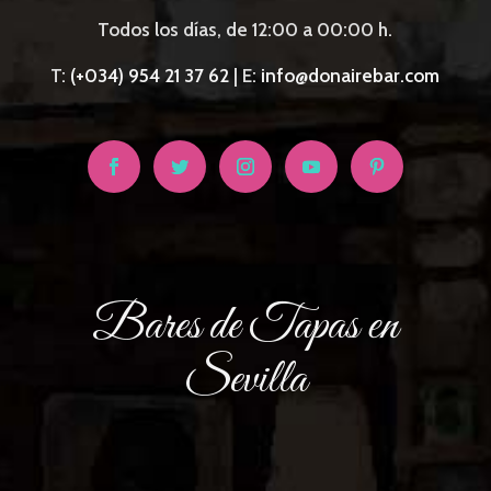
Todos los días, de 12:00 a 00:00 h.
T:
(+034) 954 21 37 62
| E:
ofni
anod@
aberi
moc.r
Bares de Tapas en
Sevilla